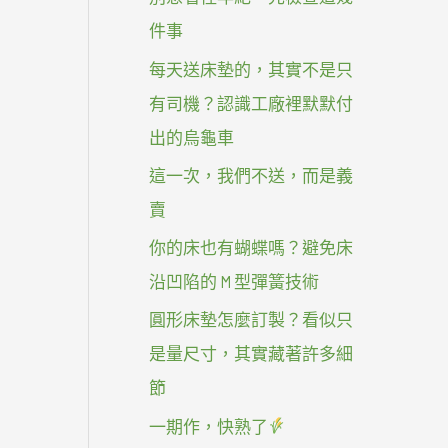
件事
每天送床墊的，其實不是只
有司機？認識工廠裡默默付
出的烏龜車
這一次，我們不送，而是義
賣
你的床也有蝴蝶嗎？避免床
沿凹陷的 M 型彈簧技術
圓形床墊怎麼訂製？看似只
是量尺寸，其實藏著許多細
節
一期作，快熟了