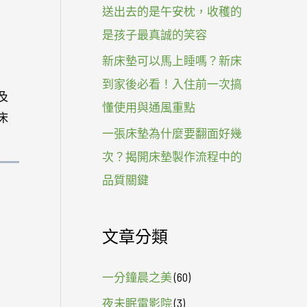
送出去的是午安枕，收穫的
是孩子最真誠的笑容
新床墊可以馬上睡嗎？新床
到家後必看！入住前一次搞
及
懂使用與通風重點
床
一張床墊為什麼要翻面好幾
次？揭開床墊製作流程中的
品質關鍵
文章分類
一分鐘晨之美
(60)
夜未眠電影院
(3)