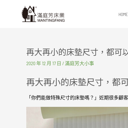
跳
至
HOME
主
要
內
容
再大再小的床墊尺寸，都可
2020 年 12 月 17 日
/
滿庭芳大小事
再大再小的床墊尺寸，都
「你們能做特殊尺寸的床墊嗎？」近期很多顧