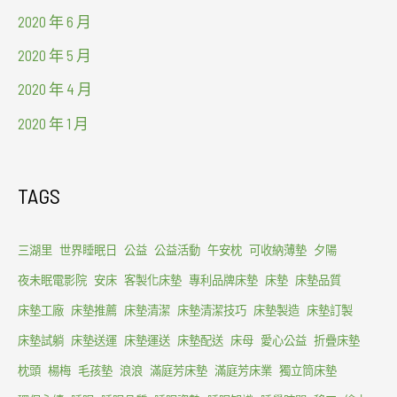
2020 年 6 月
2020 年 5 月
2020 年 4 月
2020 年 1 月
TAGS
三湖里
世界睡眠日
公益
公益活動
午安枕
可收納薄墊
夕陽
夜未眠電影院
安床
客製化床墊
專利品牌床墊
床墊
床墊品質
床墊工廠
床墊推薦
床墊清潔
床墊清潔技巧
床墊製造
床墊訂製
床墊試躺
床墊送運
床墊運送
床墊配送
床母
愛心公益
折疊床墊
枕頭
楊梅
毛孩墊
浪浪
滿庭芳床墊
滿庭芳床業
獨立筒床墊