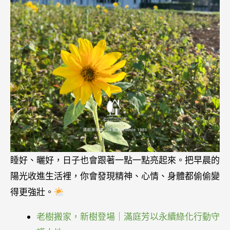
睡好、曬好，日子也會跟著一點一點亮起來。把早晨的
陽光收進生活裡，你會發現精神、心情、身體都偷偷變
得更強壯。
老樹搬家，新樹登場｜滿庭芳以永續綠化行動守