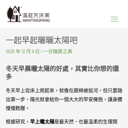
跳
Main
至
Menu
主
要
一起早起曬曬太陽吧
內
容
2025 年 12 月 9 日
/
一分鐘晨之美
冬天早晨曬太陽的好處，其實比你想的還
多
冬天早上從床上爬起來，就像在跟棉被拔河。但只要踏
出第一步，陽光就會給你一個大大的早安擁抱，讓身體
慢慢甦醒。
根據研究，
早上曬太陽
是最天然、也最溫柔的生理鬧