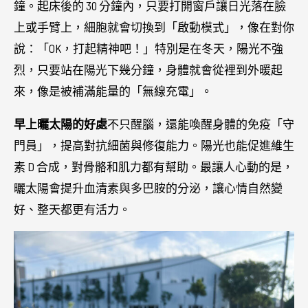
鐘。起床後的 30 分鐘內，只要打開窗戶讓日光落在臉
上或手臂上，細胞就會切換到「啟動模式」，像在對你
說：「OK，打起精神吧！」特別是在冬天，陽光不強
烈，只要站在陽光下幾分鐘，身體就會從裡到外暖起
來，像是被補滿能量的「無線充電」。
早上曬太陽的好處
不只醒腦，還能喚醒身體的免疫「守
門員」，提高對抗細菌與修復能力。陽光也能促進維生
素 D 合成，對骨骼和肌力都有幫助。最讓人心動的是，
曬太陽會提升血清素與多巴胺的分泌，讓心情自然變
好、整天都更有活力。