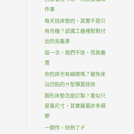
件事
每天送床墊的，其實不是只
有司機？認識工廠裡默默付
出的烏龜車
這一次，我們不送，而是義
賣
你的床也有蝴蝶嗎？避免床
沿凹陷的 M 型彈簧技術
圓形床墊怎麼訂製？看似只
是量尺寸，其實藏著許多細
節
一期作，快熟了