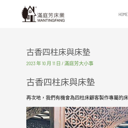
跳
至
HOME
主
要
內
容
古香四柱床與床墊
2023 年 10 月 11 日
/
滿庭芳大小事
古香四柱床與床墊
再次地，我們有機會為四柱床顧客製作專屬的