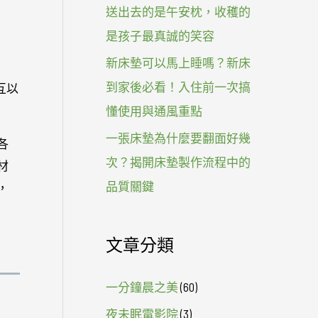
送出去的是午安枕，收穫的
是孩子最真誠的笑容
新床墊可以馬上睡嗎？新床
到家後必看！入住前一次搞
互以
懂使用與通風重點
一張床墊為什麼要翻面好幾
各
次？揭開床墊製作流程中的
材
品質關鍵
，
文章分類
一分鐘晨之美
(60)
夜未眠電影院
(3)