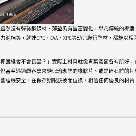
。雖然沒有彈簧鋼線材，薄墊仍有豐富變化，舉凡傳統的椰纖
泡棉等，就連EPE、EVA、XPE等幼兒爬行墊材，都能以相
「椰纖維會不會長蟲？」實際上材料就像青菜蘿蔔各有所好，
我們甚至遇過顧客拿來類似瑜珈墊的橡膠片、或是碎石粒的片
影響睡眠安全，在保存期限該換而位換，相信任何優良的材質