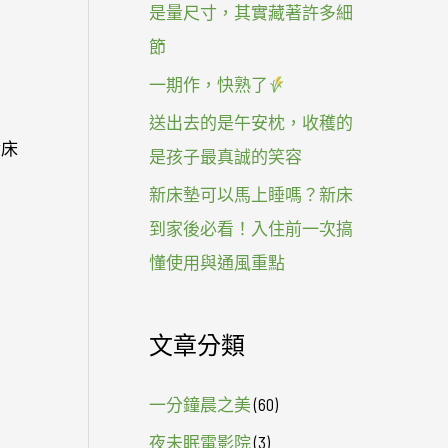
是量尺寸，其實藏著許多細
節
一期作，快熟了
送出去的是午安枕，收穫的
舍床
是孩子最真誠的笑容
新床墊可以馬上睡嗎？新床
到家後必看！入住前一次搞
懂使用與通風重點
文章分類
一分鐘晨之美
(60)
夜未眠電影院
(3)