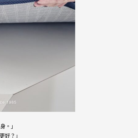
貼身。」
絲更好？」