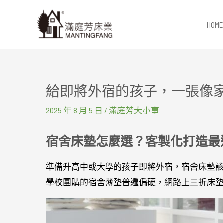
跳
至
HOME
主
要
內
容
給即將外宿的孩子，一張像
2025 年 8 月 5 日
/
滿庭芳大小事
宿舍床墊怎麼選？客製化打造最
準備升高中或大學的孩子即將外宿，宿舍床墊
學校團購的宿舍薄墊普遍偏硬，網路上三折床