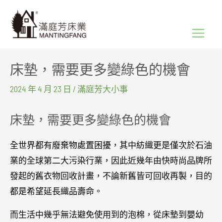
跳
Main
至
Menu
主
要
床墊，需要更多變綠色的機會
內
容
2024 年 4 月 23 日
/
滿庭芳大小事
床墊，需要更多變綠色的機會
全世界都有廢棄物處置困擾，其中紡織更是僅次於石油
業的全球第二大污染行業，因此近幾年由快時尚品牌所
發起的舊衣物回收計畫，不論新舊皆可回收再製，目的
都是希望延長織品壽命。
而生活中幾乎無法避免使用到的泡棉，從床墊到嬰幼