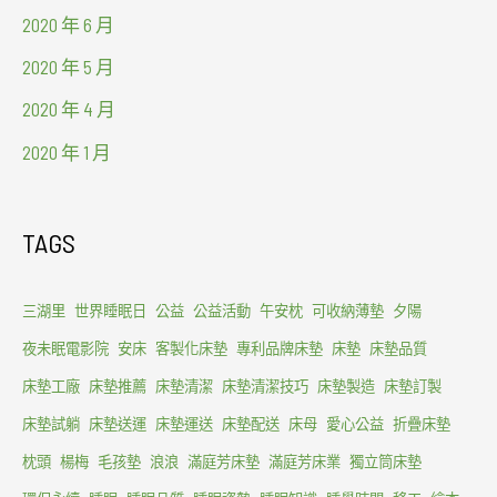
2020 年 6 月
2020 年 5 月
2020 年 4 月
2020 年 1 月
TAGS
三湖里
世界睡眠日
公益
公益活動
午安枕
可收納薄墊
夕陽
夜未眠電影院
安床
客製化床墊
專利品牌床墊
床墊
床墊品質
床墊工廠
床墊推薦
床墊清潔
床墊清潔技巧
床墊製造
床墊訂製
床墊試躺
床墊送運
床墊運送
床墊配送
床母
愛心公益
折疊床墊
枕頭
楊梅
毛孩墊
浪浪
滿庭芳床墊
滿庭芳床業
獨立筒床墊