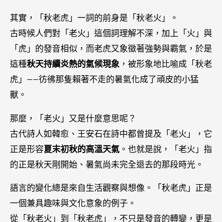
其實，「秋老虎」一詞的前身是「秋老火」。
古時候人們對「老火」這個詞理解不深，加上「火」與
「虎」的發音相似，而老虎又象徵著強勢與霸氣，於是
這種
秋天持續炎熱的氣候現象
，被形象地比喻成「秋老
虎」——彷彿那隻賴著不走的暑氣化成了頑皮的小猛
獸。
那麼，「老火」又是什麼意思呢？
古代詩人如韓愈、王安石在詩中都曾提及「老火」，它
正是形容
夏末初秋的高溫天氣
。也就是說，「老火」指
的正是秋天剛開始、暑氣尚未完全退去的那段時光。
語言的變化總是來自生活觀察與想像。「秋老虎」正是
一個兼具趣味與文化意象的例子。
從「秋老火」到「秋老虎」，不只是發音的轉變，更是