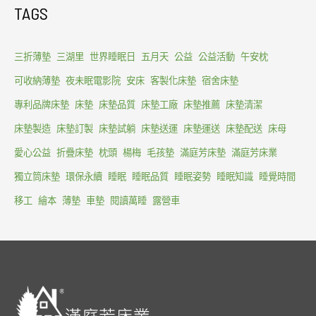
TAGS
三折薄墊
三湖里
世界睡眠日
五月天
公益
公益活動
午安枕
可收納薄墊
夜未眠電影院
安床
客製化床墊
宿舍床墊
專利品牌床墊
床墊
床墊品質
床墊工廠
床墊推薦
床墊清潔
床墊製造
床墊訂製
床墊試躺
床墊送運
床墊運送
床墊配送
床母
愛心公益
折疊床墊
枕頭
楊梅
毛孩墊
滿庭芳床墊
滿庭芳床業
獨立筒床墊
環保永續
睡眠
睡眠品質
睡眠姿勢
睡眠知識
睡覺時間
移工
繪本
薄墊
車墊
閱讀萬睡
露營車