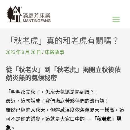
跳
Main
至
Menu
主
要
「秋老虎」真的和老虎有關嗎？
內
容
2025 年 9 月 20 日
/
床邊故事
從「秋老火」到「秋老虎」揭開立秋後依
然炎熱的氣候秘密
「明明都立秋了，怎麼天氣還是熱到爆？」
最近，這句話成了我們滿庭芳夥伴們的流行語！
雖然已經進入秋天，但體感溫度依舊像夏天一樣高，這
可不是你的錯覺。這就是大家口中的——
「秋老虎」現
象
。