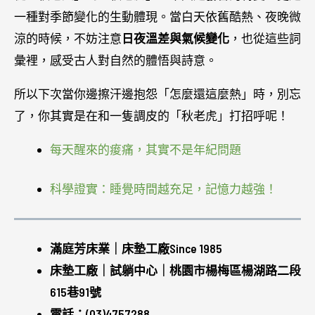
一種對季節變化的生動體現。當白天依舊酷熱、夜晚微
涼的時候，不妨注意
日夜溫差與氣候變化
，也從這些詞
彙裡，感受古人對自然的體悟與詩意。
所以下次當你邊擦汗邊抱怨「怎麼還這麼熱」時，別忘
了，你其實是在和一隻調皮的「秋老虎」打招呼呢！
每天醒來的痠痛，其實不是年紀問題
科學證實：睡覺時間越充足，記憶力越強！
滿庭芳床業｜床墊工廠Since 1985
床墊工廠｜試躺中心｜桃園市楊梅區楊湖路二段
615巷91號
電話：(03)4757288