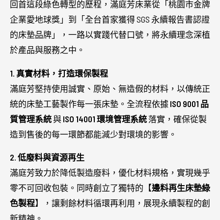
回首這段綠色轉型的歷程，滿庭芳床業從「桃園市金牌
企業愛地球獎」到「全台首家獲得 SGS 永續報告書認證
的床墊品牌」，一路以實踐代替口號，將永續理念深植
於產品與服務之中。
1. 真實材料，打造環保製程
滿庭芳堅持使用誠實、原始、無造假的材料，以傳統正
統的床墊工藝製作每一張床墊。全流程依據
ISO 9001 品
質管理系統
與
ISO 14001 環境管理系統
落實，確保從製
造到售後的每一環節都能減少對環境的影響。
2. 低廢料與資源再生
滿庭芳致力於降低製造廢料，優化材料規格，實現幾乎
零不可回收包裝。同時創立了獨特的【
邊料再生床墊綠
色製程
】，讓剩餘材料循環再利用，展現永續製程的創
新精神。