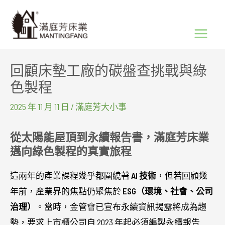
跳
Main
至
Menu
主
要
回顧床墊工廠的碳盤查挑戰與綠
內
色製程
容
2025 年 11 月 11 日
/
滿庭芳大小事
從太陽能屋頂到永續報告書，滿庭芳床業
邁向綠色製程的真實旅程
這兩年的產業課程幾乎都圍繞著
AI 技術
，但若回顧幾
年前，產業界的焦點仍聚焦於
ESG（環境、社會、公司
治理）
。當時，金管會已宣布永續資訊揭露將成為趨
勢，要求上市櫃公司自 2023 年起必須編製永續報告