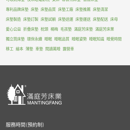
專利品牌床墊
床墊
床墊品質
床墊工廠
床墊推薦
床墊清潔
床墊製造
床墊訂製
床墊試躺
床墊送運
床墊運送
床墊配送
床母
愛心公益
折疊床墊
枕頭
楊梅
毛孩墊
滿庭芳床墊
滿庭芳床業
獨立筒床墊
環保永續
睡眠
睡眠品質
睡眠姿勢
睡眠知識
睡覺時間
移工
繪本
薄墊
車墊
閱讀萬睡
露營車
服務時間 (預約制)