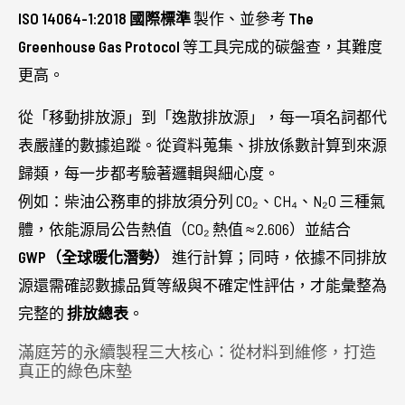
ISO 14064-1:2018 國際標準
製作、並參考
The
Greenhouse Gas Protocol
等工具完成的碳盤查，其難度
更高。
從「移動排放源」到「逸散排放源」，每一項名詞都代
表嚴謹的數據追蹤。從資料蒐集、排放係數計算到來源
歸類，每一步都考驗著邏輯與細心度。
例如：柴油公務車的排放須分列 CO₂、CH₄、N₂O 三種氣
體，依能源局公告熱值（CO₂ 熱值 ≈ 2.606）並結合
GWP（全球暖化潛勢）
進行計算；同時，依據不同排放
源還需確認數據品質等級與不確定性評估，才能彙整為
完整的
排放總表
。
滿庭芳的永續製程三大核心：從材料到維修，打造
真正的綠色床墊