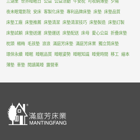
三湖里
世界睡眠日
公益
公益活動
午安枕
可收納薄墊
夕陽
夜未眠電影院
安床
客製化床墊
專利品牌床墊
床墊
床墊品質
床墊工廠
床墊推薦
床墊清潔
床墊清潔技巧
床墊製造
床墊訂製
床墊試躺
床墊送運
床墊運送
床墊配送
床母
愛心公益
折疊床墊
枕頭
楊梅
毛孩墊
浪浪
滿庭芳床墊
滿庭芳床業
獨立筒床墊
環保永續
睡眠
睡眠品質
睡眠姿勢
睡眠知識
睡覺時間
移工
繪本
薄墊
車墊
閱讀萬睡
露營車