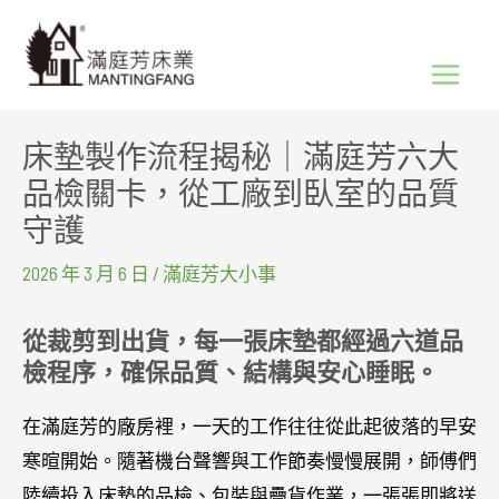
跳
Main
至
Menu
主
要
床墊製作流程揭秘｜滿庭芳六大
內
品檢關卡，從工廠到臥室的品質
容
守護
2026 年 3 月 6 日
/
滿庭芳大小事
從裁剪到出貨，每一張床墊都經過六道品
檢程序，確保品質、結構與安心睡眠。
在滿庭芳的廠房裡，一天的工作往往從此起彼落的早安
寒暄開始。隨著機台聲響與工作節奏慢慢展開，師傅們
陸續投入床墊的品檢、包裝與疊貨作業，一張張即將送