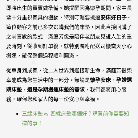
即將出生的寶寶做準備。她提醒因為懷孕期間，家中長
輩十分重視家具的搬動，特別叮囑要挑選
安床好日子
。
這位顧客之前已多次選購我們的床墊，因此直接回購了
之前喜歡的款式。滿庭芳像是陪伴老朋友見證人生的重
要時刻，從收到訂單後，就特別囑咐配送司機當天小心
搬運，確保整個過程順利圓滿。
從單身到成家，從二人世界到迎接新生命，滿庭芳很榮
幸能成為您生活中的一部分。無論是
懷孕安床
、
孕婦選
購床墊
，
還是孕期搬運床墊的需求
，我們都將用心服
務，確保您和家人的每一份安心與幸福。
三線床墊 vs. 四線床墊哪個好？購買前你需要知
道的事！