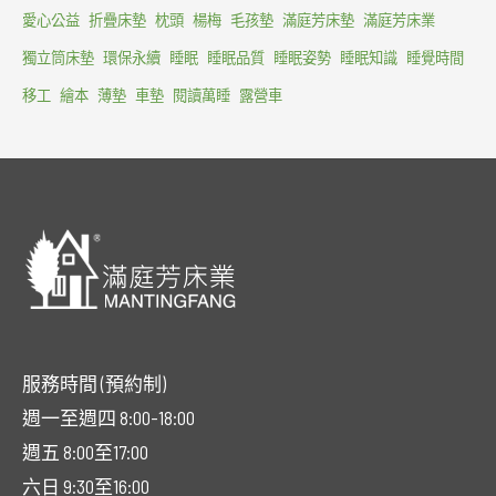
愛心公益
折疊床墊
枕頭
楊梅
毛孩墊
滿庭芳床墊
滿庭芳床業
獨立筒床墊
環保永續
睡眠
睡眠品質
睡眠姿勢
睡眠知識
睡覺時間
移工
繪本
薄墊
車墊
閱讀萬睡
露營車
服務時間 (預約制)
週一至週四 8:00-18:00
週五 8:00至17:00
六日 9:30至16:00