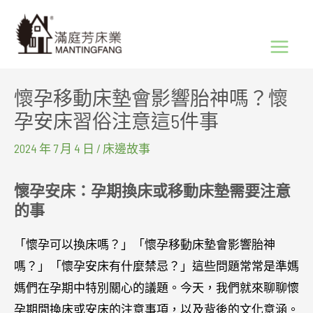
跳
Main
至
Menu
主
要
懷孕移動床墊會影響胎神嗎？懷
內
孕安床習俗注意這5件事
容
2024 年 7 月 4 日
/
床邊故事
懷孕安床：孕期換床或移動床墊需要注意
的事
「懷孕可以換床嗎？」「懷孕移動床墊會影響胎神
嗎？」「懷孕安床有什麼禁忌？」這些問題常常是準媽
媽們在孕期中特別關心的議題。今天，我們就來聊聊懷
孕期間換床或安床的注意事項，以及背後的文化意涵。