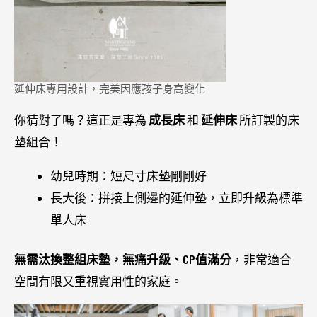
延伸床專用設計，完美因應孩子身高變化
你猜對了嗎？這正是專為
成長床
和
延伸床
所訂製的床
墊組合！
幼兒時期：短尺寸床墊剛剛好
長大後：拼接上側邊的延伸墊，立即升級為標準
單人床
無需汰換整組床墊，無痛升級、CP值滿分
，非常適合
空間有限又重視實用性的家庭。