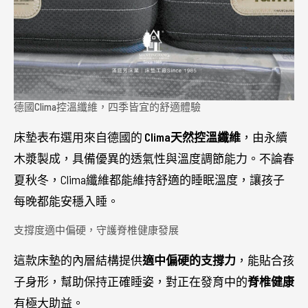
德國Clima控溫纖維，四季皆宜的舒適體驗
床墊表布選用來自德國的
Clima天然控溫纖維
，由永續
木漿製成，具備優異的透氣性與溫度調節能力。不論春
夏秋冬，Clima纖維都能維持舒適的睡眠溫度，讓孩子
每晚都能安穩入睡。
支撐度適中偏硬，守護脊椎健康發展
這款床墊的內層結構提供
適中偏硬的支撐力
，能貼合孩
子身形，幫助保持正確睡姿，對正在發育中的
脊椎健康
有極大助益。