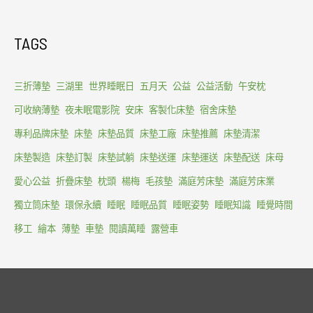
TAGS
三折薄墊
三湖里
世界睡眠日
五月天
公益
公益活動
午安枕
可收納薄墊
夜未眠電影院
安床
客製化床墊
宿舍床墊
專利品牌床墊
床墊
床墊品質
床墊工廠
床墊推薦
床墊清潔
床墊製造
床墊訂製
床墊試躺
床墊送運
床墊運送
床墊配送
床母
愛心公益
折疊床墊
枕頭
楊梅
毛孩墊
滿庭芳床墊
滿庭芳床業
獨立筒床墊
環保永續
睡眠
睡眠品質
睡眠姿勢
睡眠知識
睡覺時間
移工
繪本
薄墊
車墊
閱讀萬睡
露營車