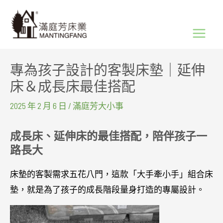
跳
Main
至
Menu
主
要
專為孩子設計的客製床墊｜延伸
內
床＆成長床最佳搭配
容
2025 年 2 月 6 日
/
滿庭芳大小事
成長床、延伸床的最佳搭配，陪伴孩子一
路長大
床墊的客製需求五花八門，這款「大手牽小手」組合床
墊，就是為了孩子的成長階段量身打造的專屬設計。