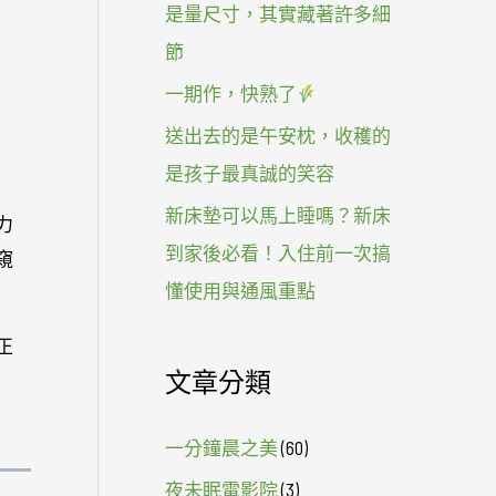
是量尺寸，其實藏著許多細
節
一期作，快熟了
送出去的是午安枕，收穫的
是孩子最真誠的笑容
新床墊可以馬上睡嗎？新床
力
到家後必看！入住前一次搞
窺
懂使用與通風重點
正
文章分類
一分鐘晨之美
(60)
夜未眠電影院
(3)