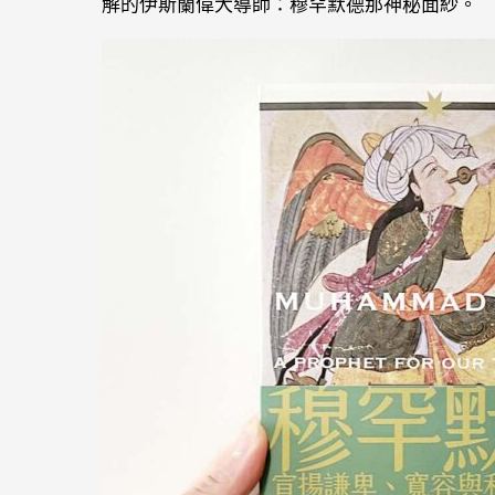
解的伊斯蘭偉大導師：穆罕默德那神秘面紗。