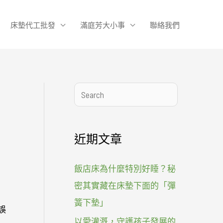
床墊代工批發
滿庭芳大小事
聯絡我們
搜
尋
近期文章
飯店床為什麼特別好睡？秘
密其實藏在床墊下面的「彈
簧下墊」
誤
以愛灌溉，守護孩子發展的