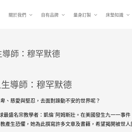
關於我們
自有品牌
量身訂製
床墊知識
生導師：穆罕默德
人生導師：穆罕默德
謙卑、慈愛與堅忍，去面對躁動不安的世界呢？
全球最盛名宗教學者：凱倫˙阿姆斯壯。在美國發生九一一事件
蘭教產生恐懼，她為此撰寫許多文章及書籍，希望揭開被世人