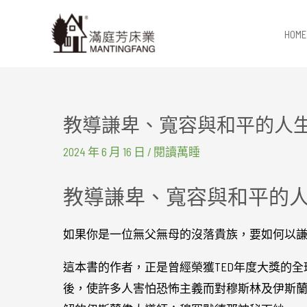
跳
至
HOME
主
要
內
容
教導謙卑、寬容與和平的人
2024 年 6 月 16 日
/
閱讀萬睡
教導謙卑、寬容與和平的
如果你是一位無父無母的沒落貴族，要如何以
這本書的作者，正是曾經榮獲TED年度大獎的
後，使許多人害怕恐怖主義而對穆斯林及伊斯