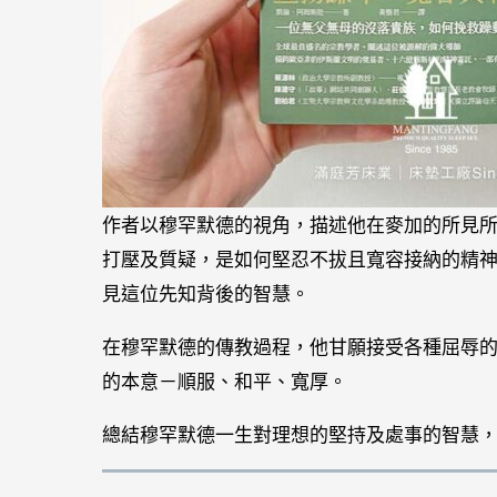
作者以穆罕默德的視角，描述他在麥加的所見
打壓及質疑，是如何堅忍不拔且寬容接納的精
見這位先知背後的智慧。
在穆罕默德的傳教過程，他甘願接受各種屈辱
的本意－順服、和平、寬厚。
總結穆罕默德一生對理想的堅持及處事的智慧