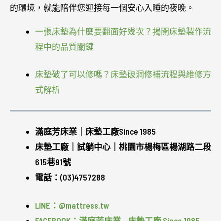
的環境，就能陪伴您迎接每一個安心入睡的夜晚。
一張床墊為什麼要翻面好幾次？揭開床墊製作流
程中的品質關鍵
床墊破了可以修嗎？床墊破洞修補流程與維修方
式解析
滿庭芳床業｜床墊工廠Since 1985
床墊工廠｜試躺中心｜桃園市楊梅區楊湖路二段
615巷91號
電話：(03)4757288
LINE：@mattress.tw
FACEBOOK：滿庭芳床業 – 床墊工廠 Since 1985