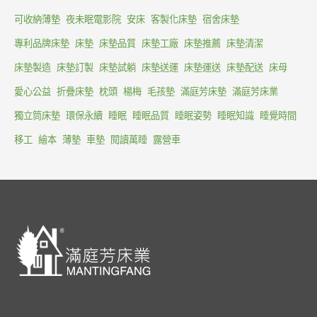
可收納薄墊
夜未眠電影院
安床
客製化床墊
宿舍床墊
專利品牌床墊
床墊
床墊品質
床墊工廠
床墊推薦
床墊清潔
床墊製造
床墊訂製
床墊試躺
床墊送運
床墊運送
床墊配送
床母
愛心公益
折疊床墊
枕頭
楊梅
毛孩墊
滿庭芳床墊
滿庭芳床業
獨立筒床墊
環保永續
睡眠
睡眠品質
睡眠姿勢
睡眠知識
睡覺時間
移工
繪本
薄墊
車墊
閱讀萬睡
露營車