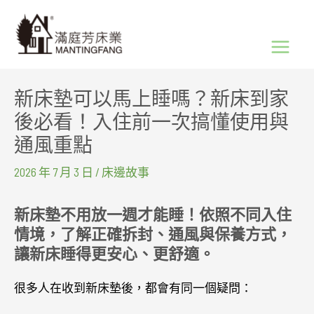
跳
Main
至
Menu
主
要
新床墊可以馬上睡嗎？新床到家
內
後必看！入住前一次搞懂使用與
容
通風重點
2026 年 7 月 3 日
/
床邊故事
新床墊不用放一週才能睡！依照不同入住
情境，了解正確拆封、通風與保養方式，
讓新床睡得更安心、更舒適。
很多人在收到新床墊後，都會有同一個疑問：