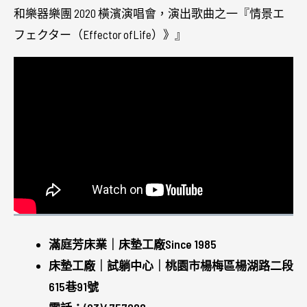
和樂器樂團 2020 橫濱演唱會，演出歌曲之一『情景エ
フェクター（Effector ofLife）》』
滿庭芳床業｜床墊工廠Since 1985
床墊工廠｜試躺中心｜桃園市楊梅區楊湖路二段
615巷91號