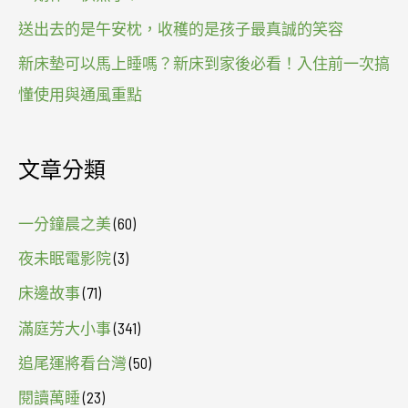
送出去的是午安枕，收穫的是孩子最真誠的笑容
新床墊可以馬上睡嗎？新床到家後必看！入住前一次搞
懂使用與通風重點
文章分類
一分鐘晨之美
(60)
夜未眠電影院
(3)
床邊故事
(71)
滿庭芳大小事
(341)
追尾運將看台灣
(50)
閱讀萬睡
(23)