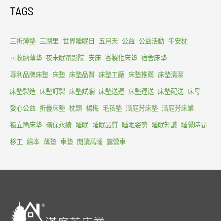
TAGS
三折薄墊
三湖里
世界睡眠日
五月天
公益
公益活動
午安枕
可收納薄墊
夜未眠電影院
安床
客製化床墊
宿舍床墊
專利品牌床墊
床墊
床墊品質
床墊工廠
床墊推薦
床墊清潔
床墊製造
床墊訂製
床墊試躺
床墊送運
床墊運送
床墊配送
床母
愛心公益
折疊床墊
枕頭
楊梅
毛孩墊
滿庭芳床墊
滿庭芳床業
獨立筒床墊
環保永續
睡眠
睡眠品質
睡眠姿勢
睡眠知識
睡覺時間
移工
繪本
薄墊
車墊
閱讀萬睡
露營車