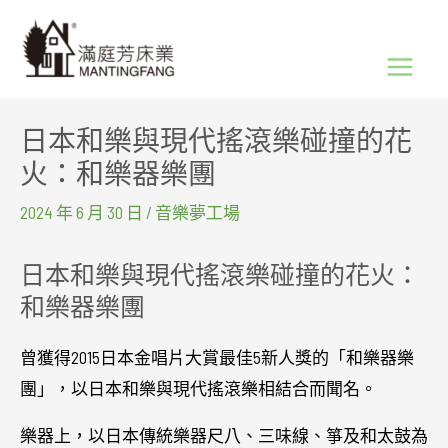
跳
Main
至
Menu
主
要
日本和樂與現代搖滾樂碰撞的花
內
火：和樂器樂團
容
2024 年 6 月 30 日
/
音樂夢工場
日本和樂與現代搖滾樂碰撞的花火：
和樂器樂團
曾獲得2015日本金唱片大賞最佳5新人獎的「和樂器樂
團」，以日本和樂與現代搖滾樂相結合而聞名。
樂器上，以日本傳統樂器尺八、三味線、箏及和太鼓為