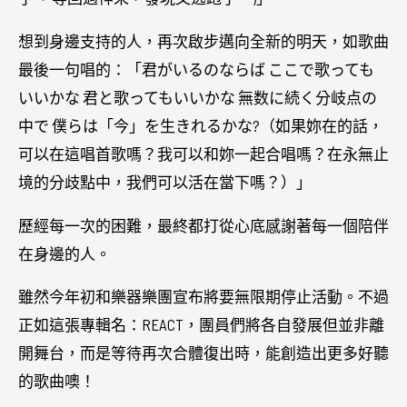
想到身邊支持的人，再次啟步邁向全新的明天，如歌曲
最後一句唱的：「君がいるのならば ここで歌っても
いいかな 君と歌ってもいいかな 無数に続く分岐点の
中で 僕らは「今」を生きれるかな?（如果妳在的話，
可以在這唱首歌嗎？我可以和妳一起合唱嗎？在永無止
境的分歧點中，我們可以活在當下嗎？）」
歷經每一次的困難，最終都打從心底感謝著每一個陪伴
在身邊的人。
雖然今年初和樂器樂團宣布將要無限期停止活動。不過
正如這張專輯名：REACT，團員們將各自發展但並非離
開舞台，而是等待再次合體復出時，能創造出更多好聽
的歌曲噢！