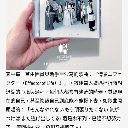
其中這一首由團員貝斯手亜沙寫的歌曲：『情景エフェ
クター（Effector of Life）》』，敘述當人遭遇挫折時想
退縮的心境與過程，每個人都會有迷茫的時候，質疑現
在的自己，甚至懷疑自己到底能不能撐下去，如歌曲開
頭唱的：「そんなやれない もう頑張りたくない 気が
つけば また逃げ出してる ( 還是辦不到，已經不想努力
了 ，等回過神來，發現又逃跑了。)」