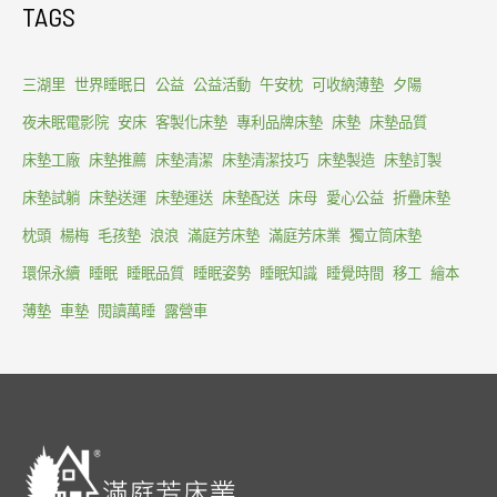
TAGS
三湖里
世界睡眠日
公益
公益活動
午安枕
可收納薄墊
夕陽
夜未眠電影院
安床
客製化床墊
專利品牌床墊
床墊
床墊品質
床墊工廠
床墊推薦
床墊清潔
床墊清潔技巧
床墊製造
床墊訂製
床墊試躺
床墊送運
床墊運送
床墊配送
床母
愛心公益
折疊床墊
枕頭
楊梅
毛孩墊
浪浪
滿庭芳床墊
滿庭芳床業
獨立筒床墊
環保永續
睡眠
睡眠品質
睡眠姿勢
睡眠知識
睡覺時間
移工
繪本
薄墊
車墊
閱讀萬睡
露營車