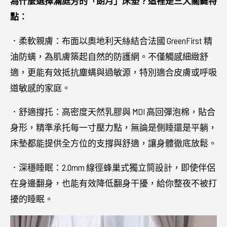
為什麼選擇滿庭芳的「朗月」床墊？這裡是三大關鍵特
點：
．柔軟親膚：布面以奧地利天絲結合法國 GreenFirst 精
油防螨，為肌膚築起自然的防護網。不僅觸感細緻舒
適，更能有效抵抗塵螨與過敏源，特別適合皮膚或呼吸
道敏感的家庭。
．舒適撐托：高密度天然乳膠與 MDI 高回彈泡棉，貼合
身形，精準承托每一寸壓力點，無論是側睡還是平躺，
床墊都能提供全方位的支撐與舒適，讓身體徹底放鬆。
．深穩睡眠：2.0mm 線徑蜂巢式獨立筒設計，即使伴侶
在身邊翻身，也能有效降低翻身干擾，給你整夜不被打
擾的睡眠。