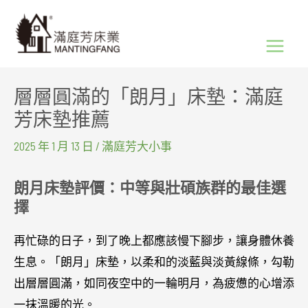
跳
Main
至
Menu
主
要
層層圓滿的「朗月」床墊：滿庭
內
芳床墊推薦
容
2025 年 1 月 13 日
/
滿庭芳大小事
朗月床墊評價：中等與壯碩族群的最佳選
擇
再忙碌的日子，到了晚上都應該慢下腳步，讓身體休養
生息。「朗月」床墊，以柔和的淡藍與淡黃線條，勾勒
出層層圓滿，如同夜空中的一輪明月，為疲憊的心增添
一抹溫暖的光。