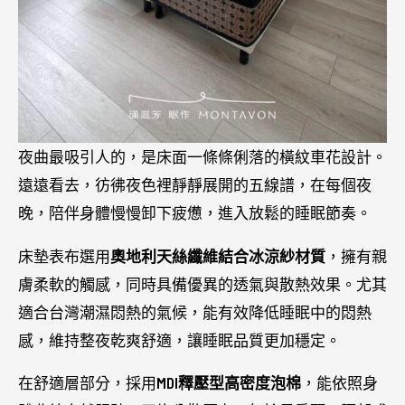
夜曲最吸引人的，是床面一條條俐落的橫紋車花設計。
遠遠看去，彷彿夜色裡靜靜展開的五線譜，在每個夜
晚，陪伴身體慢慢卸下疲憊，進入放鬆的睡眠節奏。
床墊表布選用
奧地利天絲纖維結合冰涼紗材質
，擁有親
膚柔軟的觸感，同時具備優異的透氣與散熱效果。尤其
適合台灣潮濕悶熱的氣候，能有效降低睡眠中的悶熱
感，維持整夜乾爽舒適，讓睡眠品質更加穩定。
在舒適層部分，採用
MDI釋壓型高密度泡棉
，能依照身