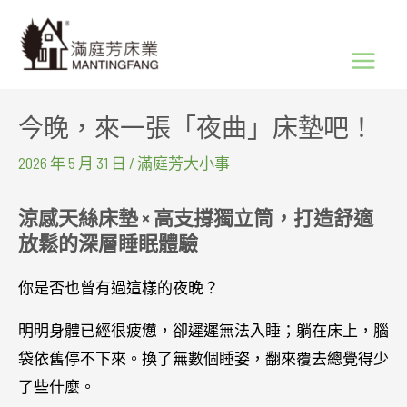
跳
Main
至
Menu
主
要
今晚，來一張「夜曲」床墊吧！
內
容
2026 年 5 月 31 日
/
滿庭芳大小事
涼感天絲床墊 × 高支撐獨立筒，打造舒適
放鬆的深層睡眠體驗
你是否也曾有過這樣的夜晚？
明明身體已經很疲憊，卻遲遲無法入睡；躺在床上，腦
袋依舊停不下來。換了無數個睡姿，翻來覆去總覺得少
了些什麼。