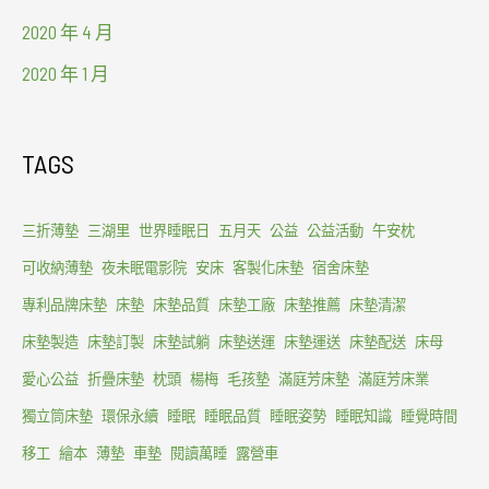
2020 年 4 月
2020 年 1 月
TAGS
三折薄墊
三湖里
世界睡眠日
五月天
公益
公益活動
午安枕
可收納薄墊
夜未眠電影院
安床
客製化床墊
宿舍床墊
專利品牌床墊
床墊
床墊品質
床墊工廠
床墊推薦
床墊清潔
床墊製造
床墊訂製
床墊試躺
床墊送運
床墊運送
床墊配送
床母
愛心公益
折疊床墊
枕頭
楊梅
毛孩墊
滿庭芳床墊
滿庭芳床業
獨立筒床墊
環保永續
睡眠
睡眠品質
睡眠姿勢
睡眠知識
睡覺時間
移工
繪本
薄墊
車墊
閱讀萬睡
露營車