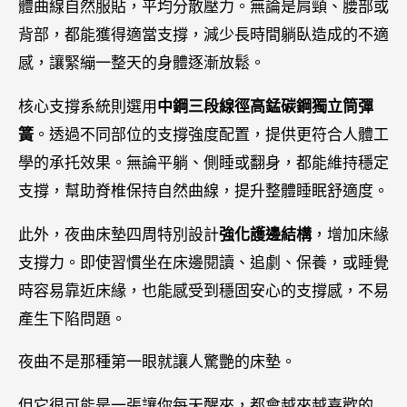
體曲線自然服貼，平均分散壓力。無論是肩頸、腰部或
背部，都能獲得適當支撐，減少長時間躺臥造成的不適
感，讓緊繃一整天的身體逐漸放鬆。
核心支撐系統則選用
中鋼三段線徑高錳碳鋼獨立筒彈
簧
。透過不同部位的支撐強度配置，提供更符合人體工
學的承托效果。無論平躺、側睡或翻身，都能維持穩定
支撐，幫助脊椎保持自然曲線，提升整體睡眠舒適度。
此外，夜曲床墊四周特別設計
強化護邊結構
，增加床緣
支撐力。即使習慣坐在床邊閱讀、追劇、保養，或睡覺
時容易靠近床緣，也能感受到穩固安心的支撐感，不易
產生下陷問題。
夜曲不是那種第一眼就讓人驚艷的床墊。
但它很可能是一張讓你每天醒來，都會越來越喜歡的