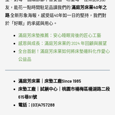
友，能花一點時間駐足品讀我們的
滿庭芳床業40年之
路
全新形象海報，感受這40年如一日的堅持，我們對
於「好眠」的承諾與用心。
滿庭芳床墊推薦：安心睡眠背後的匠心工藝
感恩與成長：滿庭芳床業的 2024 年回顧與展望
全台首創！滿庭芳床業如何將床墊邊料化作愛心
公益品
滿庭芳床業｜床墊工廠Since 1985
床墊工廠｜試躺中心｜桃園市楊梅區楊湖路二段
615巷91號
電話：(03)4757288