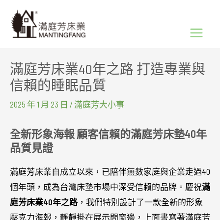
跳
Main
至
Menu
主
要
滿庭芳床業40年之路 打造專業與
內
信賴的睡眠品質
容
2025 年 1 月 23 日
/
滿庭芳大小事
全新形象海報 顧客信賴的滿庭芳床墊40年
品質見證
滿庭芳床業自成立以來，已陪伴無數家庭與企業走過40
個年頭，成為台灣床墊市場中深受信賴的品牌。慶祝
滿
庭芳床業40年之路
，我們特別設計了一款全新的形象
壓克力海報，靜靜掛在展示間窗邊，上面書寫著滿庭芳