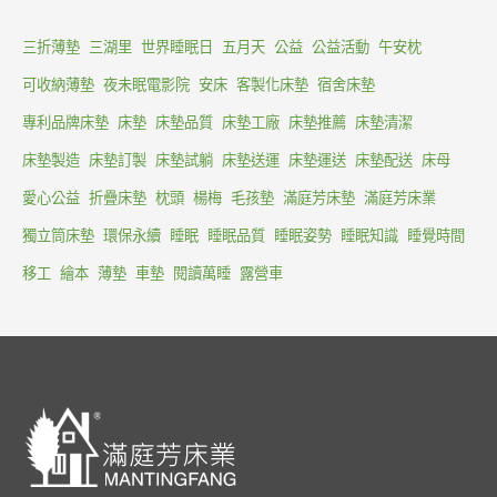
三折薄墊
三湖里
世界睡眠日
五月天
公益
公益活動
午安枕
可收納薄墊
夜未眠電影院
安床
客製化床墊
宿舍床墊
專利品牌床墊
床墊
床墊品質
床墊工廠
床墊推薦
床墊清潔
床墊製造
床墊訂製
床墊試躺
床墊送運
床墊運送
床墊配送
床母
愛心公益
折疊床墊
枕頭
楊梅
毛孩墊
滿庭芳床墊
滿庭芳床業
獨立筒床墊
環保永續
睡眠
睡眠品質
睡眠姿勢
睡眠知識
睡覺時間
移工
繪本
薄墊
車墊
閱讀萬睡
露營車