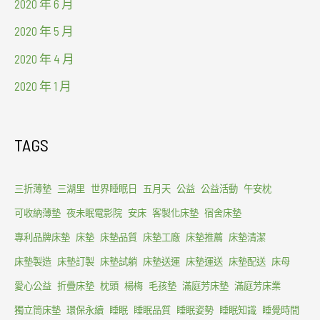
2020 年 6 月
2020 年 5 月
2020 年 4 月
2020 年 1 月
TAGS
三折薄墊
三湖里
世界睡眠日
五月天
公益
公益活動
午安枕
可收納薄墊
夜未眠電影院
安床
客製化床墊
宿舍床墊
專利品牌床墊
床墊
床墊品質
床墊工廠
床墊推薦
床墊清潔
床墊製造
床墊訂製
床墊試躺
床墊送運
床墊運送
床墊配送
床母
愛心公益
折疊床墊
枕頭
楊梅
毛孩墊
滿庭芳床墊
滿庭芳床業
獨立筒床墊
環保永續
睡眠
睡眠品質
睡眠姿勢
睡眠知識
睡覺時間