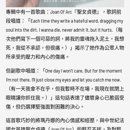
專輯中有一首歌曲：Joan Of Arc『聖女貞德』，歌詞前
段唱道：「Each time they write a hateful word, dragging my
soul into the dirt, I wanna die, never admit it, but it hurts.（每
次他們寫下一個可惡的詞，將我的靈魂拖入泥土，我想
死，我從不承認，但很痛。）」揭示了她作為公眾人物
所承受的壓力和內心的傷痛。
但副歌中唱道：「One day I won’t care, But for the moment
I’m not there, I’ll just close my eyes and let you catch me now.
（有一天我會不在乎，但我暫時不在場，我現在就閉上
眼睛讓你抓住我。）」這句話表達了儘管身心已脆弱受
傷，但仍選擇堅強面對困難的決心。
這首歌巧妙的將瑪丹娜的內心情感和經歷，與中世紀法
國女英雄聖女貞德（Joan Of Arc）的堅忍不拔，及對堅