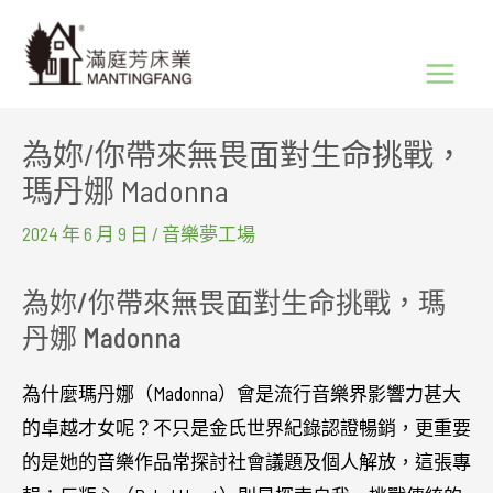
跳
Main
至
Menu
主
要
為妳/你帶來無畏面對生命挑戰，
內
瑪丹娜 Madonna
容
2024 年 6 月 9 日
/
音樂夢工場
為妳/你帶來無畏面對生命挑戰，瑪
丹娜 Madonna
為什麼瑪丹娜（Madonna）會是流行音樂界影響力甚大
的卓越才女呢？不只是金氏世界紀錄認證暢銷，更重要
的是她的音樂作品常探討社會議題及個人解放，這張專