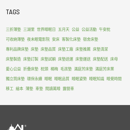
TAGS
三折薄墊
三湖里
世界睡眠日
五月天
公益
公益活動
午安枕
可收納薄墊
夜未眠電影院
安床
客製化床墊
宿舍床墊
專利品牌床墊
床墊
床墊品質
床墊工廠
床墊推薦
床墊清潔
床墊製造
床墊訂製
床墊試躺
床墊送運
床墊運送
床墊配送
床母
愛心公益
折疊床墊
枕頭
楊梅
毛孩墊
滿庭芳床墊
滿庭芳床業
獨立筒床墊
環保永續
睡眠
睡眠品質
睡眠姿勢
睡眠知識
睡覺時間
移工
繪本
薄墊
車墊
閱讀萬睡
露營車