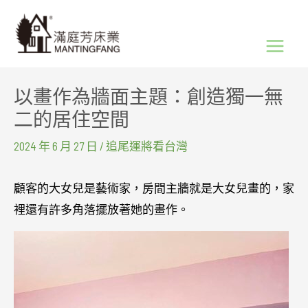
跳
Main
至
Menu
主
要
以畫作為牆面主題：創造獨一無
內
二的居住空間
容
2024 年 6 月 27 日
/
追尾運將看台灣
顧客的大女兒是藝術家，房間主牆就是大女兒畫的，家
裡還有許多角落擺放著她的畫作。