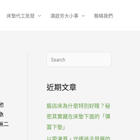
床墊代工批發
滿庭芳大小事
聯絡我們
搜
尋
近期文章
他
飯店床為什麼特別好睡？秘
急
密其實藏在床墊下面的「彈
無二
簧下墊」
以愛灌溉，守護孩子發展的