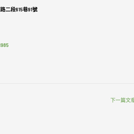
二段615巷91號
985
下一篇文