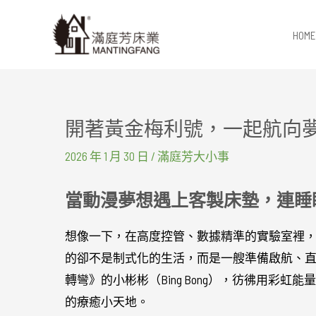
跳
至
HOME
主
要
內
容
開著黃金梅利號，一起航向
2026 年 1 月 30 日
/
滿庭芳大小事
當動漫夢想遇上客製床墊，連睡
想像一下，在高度控管、數據精準的實驗室裡
的卻不是制式化的生活，而是一艘準備啟航、
轉彎》的小彬彬（Bing Bong），彷彿用彩
的療癒小天地。