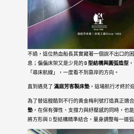
不過，這位熱血船長其實藏著一個說不出口的困
息；偏偏床架又是少見的
D 型結構與圓弧造型
，
「尋床航線」，一度看不到靠岸的方向。
直到遇見了
滿庭芳客製床墊
，這場航行才終於
為了替這艘酷到不行的黃金梅利號打造真正適
墊
，在保有彈性、支撐力與紓壓感的同時，也
將方形與 D 型結構精準結合，量身調整每一