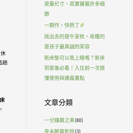
是量尺寸，其實藏著許多細
節
一期作，快熟了
送出去的是午安枕，收穫的
是孩子最真誠的笑容
上休
新床墊可以馬上睡嗎？新床
這趟
到家後必看！入住前一次搞
懂使用與通風重點
筒床
文章分類
，
一分鐘晨之美
(60)
夜未眠電影院
(3)