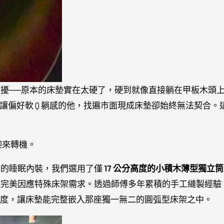
擾──原本的床墊實在太硬了，硬到就像直接躺在甲板木頭
讓偏好軟 Q 躺感的他，找遍市面現成床墊卻始終無法契合。
迎來轉機。
合的睡眠內裝，我們選用了僅
17 公分高度的小積木薄型獨立
能完美因應特殊床架需求。透過師傅多年累積的手工縫製經驗
道弧度，讓床墊能完整嵌入那座獨一無二的圓弧型床架之中。