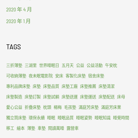
2020 年 4 月
2020 年 1 月
TAGS
三折薄墊
三湖里
世界睡眠日
五月天
公益
公益活動
午安枕
可收納薄墊
夜未眠電影院
安床
客製化床墊
宿舍床墊
專利品牌床墊
床墊
床墊品質
床墊工廠
床墊推薦
床墊清潔
床墊製造
床墊訂製
床墊試躺
床墊送運
床墊運送
床墊配送
床母
愛心公益
折疊床墊
枕頭
楊梅
毛孩墊
滿庭芳床墊
滿庭芳床業
獨立筒床墊
環保永續
睡眠
睡眠品質
睡眠姿勢
睡眠知識
睡覺時間
移工
繪本
薄墊
車墊
閱讀萬睡
露營車