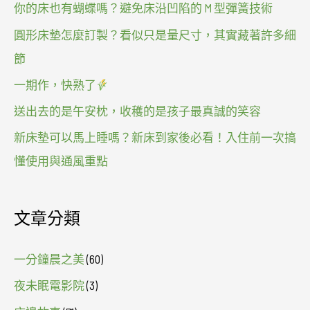
你的床也有蝴蝶嗎？避免床沿凹陷的 M 型彈簧技術
圓形床墊怎麼訂製？看似只是量尺寸，其實藏著許多細
節
一期作，快熟了
送出去的是午安枕，收穫的是孩子最真誠的笑容
新床墊可以馬上睡嗎？新床到家後必看！入住前一次搞
懂使用與通風重點
文章分類
一分鐘晨之美
(60)
夜未眠電影院
(3)