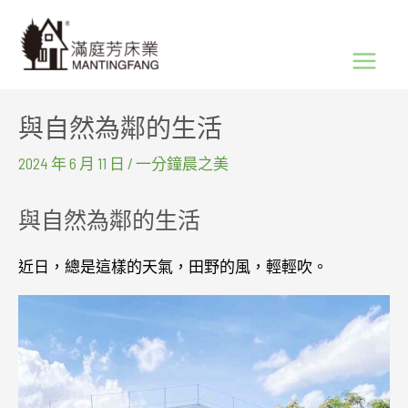
跳
Main
至
Menu
主
要
與自然為鄰的生活
內
容
2024 年 6 月 11 日
/
一分鐘晨之美
與自然為鄰的生活
近日，總是這樣的天氣，田野的風，輕輕吹。