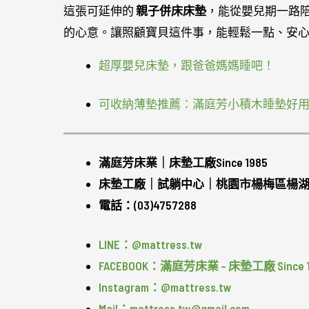
這張可延伸的
親子併床床墊
，能從嬰兒期一路
的心意。讓照顧寶貝這件事，能輕鬆一點、安
超厚嬰兒床墊，跟爸爸媽媽睡吧！
可收納薄墊推薦：滿庭芳小積木睡墊好
滿庭芳床業｜床墊工廠Since 1985
床墊工廠｜試躺中心｜桃園市楊梅區楊湖路
電話：(03)4757288
LINE：@mattress.tw
FACEBOOK：滿庭芳床業 – 床墊工廠 Since 1
Instagram：@mattress.tw
Mail：mattress.tw@gmail.com