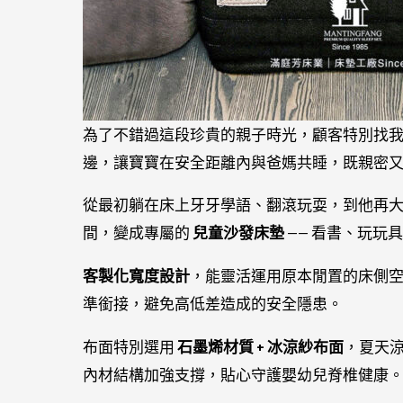
為了不錯過這段珍貴的親子時光，顧客特別找
邊，讓寶寶在安全距離內與爸媽共睡，既親密
從最初躺在床上牙牙學語、翻滾玩耍，到他再
間，變成專屬的
兒童沙發床墊
—— 看書、玩玩
客製化寬度設計
，能靈活運用原本閒置的床側
準銜接，避免高低差造成的安全隱患。
布面特別選用
石墨烯材質 + 冰涼紗布面
，夏天
內材結構加強支撐，貼心守護嬰幼兒脊椎健康