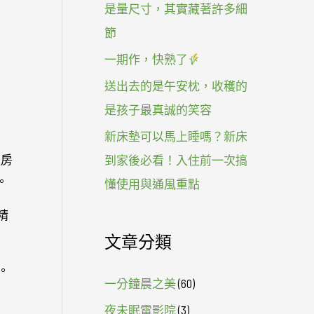
是量尺寸，其實藏著許多細
節
一期作，快熟了
送出去的是午安枕，收穫的
是孩子最真誠的笑容
新床墊可以馬上睡嗎？新床
的房
到家後必看！入住前一次搞
。
懂使用與通風重點
精
文章分類
。
一分鐘晨之美
(60)
夜未眠電影院
(3)