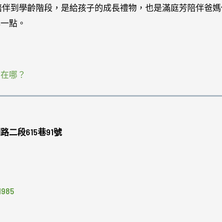
陪伴到學齡階段，是給孩子的成長禮物，也是滿庭芳陪伴爸媽
心一點。
用在哪？
二段615巷91號
985