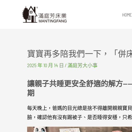
跳
至
HOME
主
要
內
容
寶寶再多陪我們一下，「併
2025 年 10 月 14 日
/
滿庭芳大小事
讓親子共睡更安全舒適的解方—
期
每天晚上，爸媽的目光總是捨不得離開親親寶
臉，確認他有沒有踢被子、是否睡得安穩，只