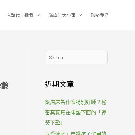
床墊代工批發
滿庭芳大小事
聯絡我們
搜
尋
近期文章
學齡
飯店床為什麼特別好睡？秘
密其實藏在床墊下面的「彈
簧下墊」
以愛灌溉，守護孩子發展的