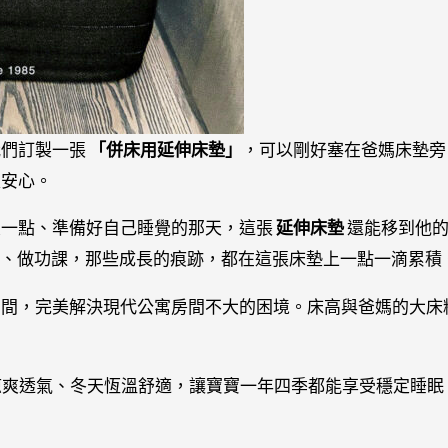
我們訂製一張
「併床用延伸床墊」
，可以剛好塞在爸媽床墊旁
又安心。
大一點、準備好自己睡覺的那天，這張
延伸床墊
還能移到他
具、做功課，那些成長的痕跡，都在這張床墊上一點一滴累積
空間，完美解決現代公寓房間不大的困境。床高與爸媽的大床
涼爽透氣、冬天恆溫舒適，讓寶寶一年四季都能享受穩定睡眠
。