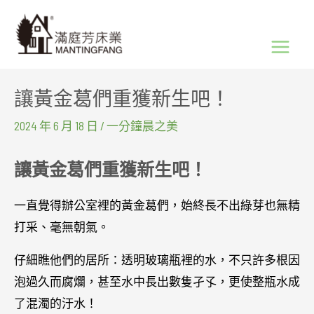
跳
Main
至
Menu
主
要
讓黃金葛們重獲新生吧！
內
容
2024 年 6 月 18 日
/
一分鐘晨之美
讓黃金葛們重獲新生吧！
一直覺得辦公室裡的黃金葛們，始終長不出綠芽也無精
打采、毫無朝氣。
仔細瞧他們的居所：透明玻璃瓶裡的水，不只許多根因
泡過久而腐爛，甚至水中長出數隻孑孓，更使整瓶水成
了混濁的汙水！