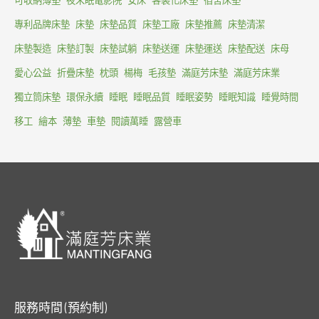
可收納薄墊
夜未眠電影院
安床
客製化床墊
宿舍床墊
專利品牌床墊
床墊
床墊品質
床墊工廠
床墊推薦
床墊清潔
床墊製造
床墊訂製
床墊試躺
床墊送運
床墊運送
床墊配送
床母
愛心公益
折疊床墊
枕頭
楊梅
毛孩墊
滿庭芳床墊
滿庭芳床業
獨立筒床墊
環保永續
睡眠
睡眠品質
睡眠姿勢
睡眠知識
睡覺時間
移工
繪本
薄墊
車墊
閱讀萬睡
露營車
服務時間 (預約制)