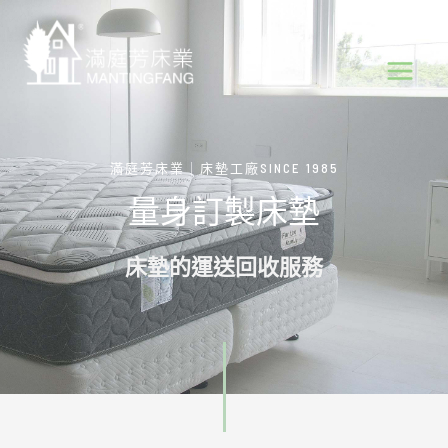
跳
Main
至
Menu
主
要
內
容
滿庭芳床業｜床墊工廠SINCE 1985
量身訂製床墊
床墊的運送回收服務