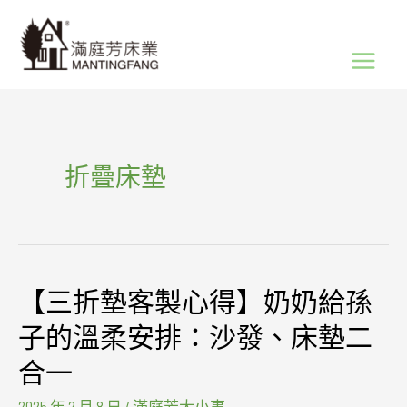
跳
Main
至
Menu
主
要
內
容
折疊床墊
【三折墊客製心得】奶奶給孫
【三
折
子的溫柔安排：沙發、床墊二
墊
合一
客
2025 年 2 月 8 日
/
滿庭芳大小事