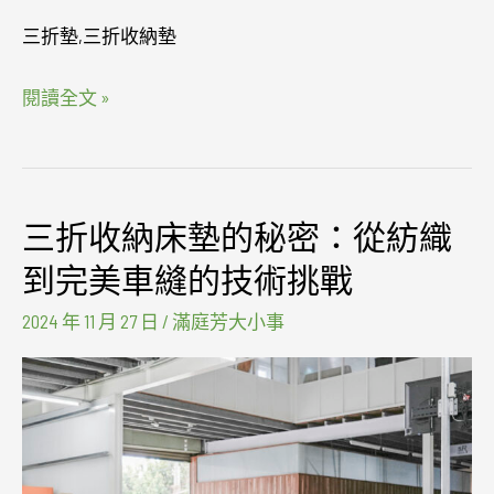
床
三折墊,三折收納墊
墊
二
閱讀全文 »
合
一
三折收納床墊的秘密：從紡織
三
折
到完美車縫的技術挑戰
收
2024 年 11 月 27 日
/
滿庭芳大小事
納
床
墊
的
秘