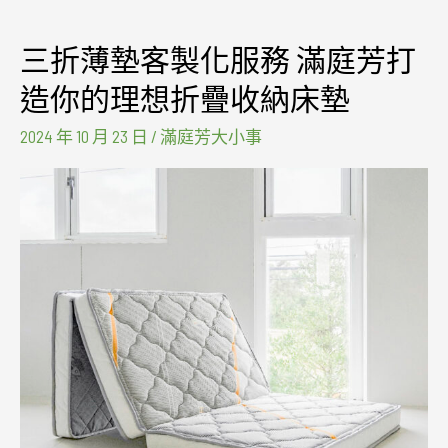
三折薄墊客製化服務 滿庭芳打
三
折
造你的理想折疊收納床墊
薄
2024 年 10 月 23 日
/
滿庭芳大小事
墊
客
製
化
服
務
滿
庭
芳
打