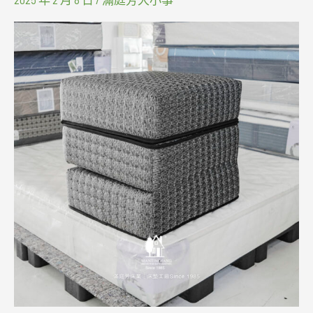
製
心
得】
奶
奶
給
孫
子
的
溫
柔
安
排：
沙
發、