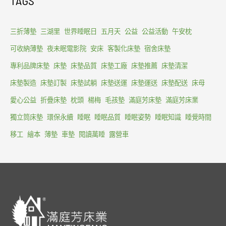
TAGS
三折薄墊
三湖里
世界睡眠日
五月天
公益
公益活動
午安枕
可收納薄墊
夜未眠電影院
安床
客製化床墊
宿舍床墊
專利品牌床墊
床墊
床墊品質
床墊工廠
床墊推薦
床墊清潔
床墊製造
床墊訂製
床墊試躺
床墊送運
床墊運送
床墊配送
床母
愛心公益
折疊床墊
枕頭
楊梅
毛孩墊
滿庭芳床墊
滿庭芳床業
獨立筒床墊
環保永續
睡眠
睡眠品質
睡眠姿勢
睡眠知識
睡覺時間
移工
繪本
薄墊
車墊
閱讀萬睡
露營車