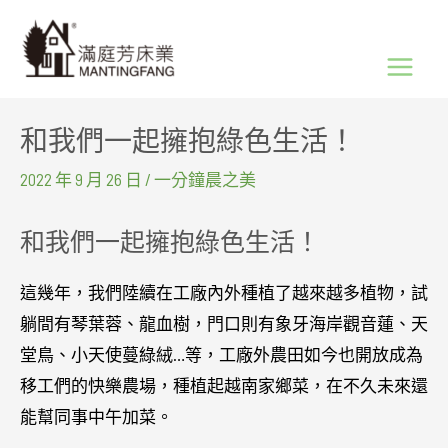
跳
Main
至
Menu
主
要
和我們一起擁抱綠色生活！
內
容
2022 年 9 月 26 日
/
一分鐘晨之美
和我們一起擁抱綠色生活！
這幾年，我們陸續在工廠內外種植了越來越多植物，試
躺間有琴葉蓉、龍血樹，門口則有象牙海岸觀音蓮、天
堂鳥、小天使蔓綠絨…等，工廠外農田如今也開放成為
移工們的快樂農場，種植起越南家鄉菜，在不久未來還
能幫同事中午加菜。