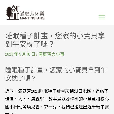
跳
Main
至
Menu
主
要
睡眠種子計畫，您家的小寶貝拿
內
到午安枕了嗎？
容
2023 年 5 月 16 日
/
滿庭芳大小事
睡眠種子計畫，您家的小寶貝拿到午
安枕了嗎？
近期，滿庭芳2023睡眠種子計畫來到湖口地區，造訪了
佳佳、大同、盧森堡、故事島以及楊梅的小荳荳和楊心
國小附幼等幼兒園。算一算，我們已經送出近千顆午安