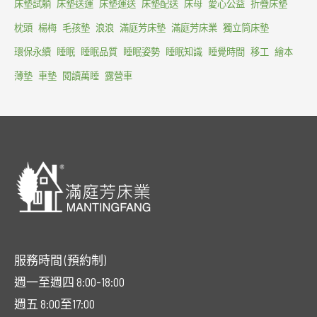
床墊試躺
床墊送運
床墊運送
床墊配送
床母
愛心公益
折疊床墊
枕頭
楊梅
毛孩墊
浪浪
滿庭芳床墊
滿庭芳床業
獨立筒床墊
環保永續
睡眠
睡眠品質
睡眠姿勢
睡眠知識
睡覺時間
移工
繪本
薄墊
車墊
閱讀萬睡
露營車
服務時間 (預約制)
週一至週四 8:00-18:00
週五 8:00至17:00