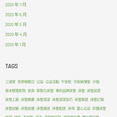
2020 年 7 月
2020 年 6 月
2020 年 5 月
2020 年 4 月
2020 年 1 月
TAGS
三湖里
世界睡眠日
公益
公益活動
午安枕
可收納薄墊
夕陽
夜未眠電影院
安床
客製化床墊
專利品牌床墊
床墊
床墊品質
床墊工廠
床墊推薦
床墊清潔
床墊清潔技巧
床墊製造
床墊訂製
床墊試躺
床墊送運
床墊運送
床墊配送
床母
愛心公益
折疊床墊