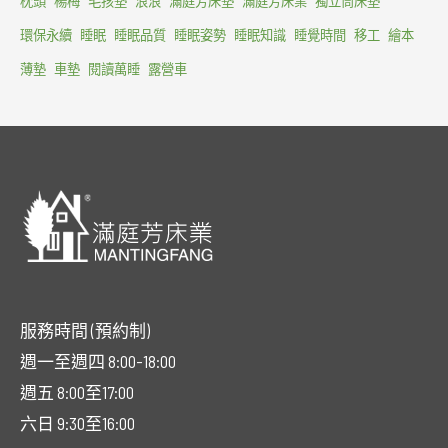
枕頭
楊梅
毛孩墊
浪浪
滿庭芳床墊
滿庭芳床業
獨立筒床墊
環保永續
睡眠
睡眠品質
睡眠姿勢
睡眠知識
睡覺時間
移工
繪本
薄墊
車墊
閱讀萬睡
露營車
服務時間 (預約制)
週一至週四 8:00-18:00
週五 8:00至17:00
六日 9:30至16:00