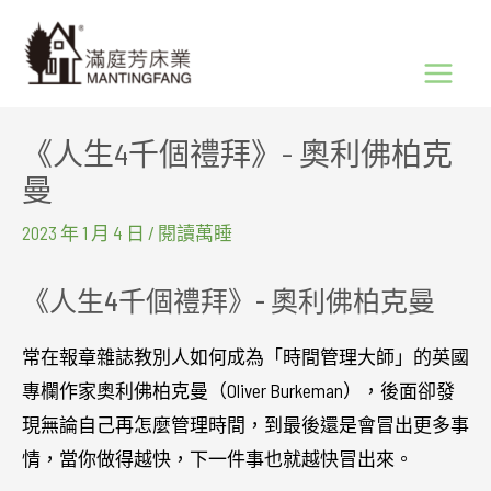
跳
Main
至
Menu
主
要
《人生4千個禮拜》- 奧利佛柏克
內
曼
容
2023 年 1 月 4 日
/
閱讀萬睡
《人生4千個禮拜》- 奧利佛柏克曼
常在報章雜誌教別人如何成為「時間管理大師」的英國
專欄作家奧利佛柏克曼（Oliver Burkeman），後面卻發
現無論自己再怎麼管理時間，到最後還是會冒出更多事
情，當你做得越快，下一件事也就越快冒出來。