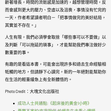
齡著增長，時間的流逝感是加速的，越想管理時間，反
而會感到更大的壓力、空虛以及沮喪，事情沒有忙完的
一天，作者希望讀者明白－「把事情做完的美好結局，
其實並不存在。」
人生有限，我們必須學會取捨「哪些事可以不要做」以
及判斷「可以拖延的瑣事」，才能幫助我們專注做好少
數重要的事。
有趣的是看這本書，可能會出現許多和過去生命經驗相
牴觸的地方，但請靜下心讀完，新的一年絕對能幫助你
在生活的輕重緩急上有全新體悟的。
Photo Credit：大塊文化出版社
成功人士共通點:《起床後的黃金1小時》
憂鬱不害怕!有我陪伴:蛤蟆先生去看心理師